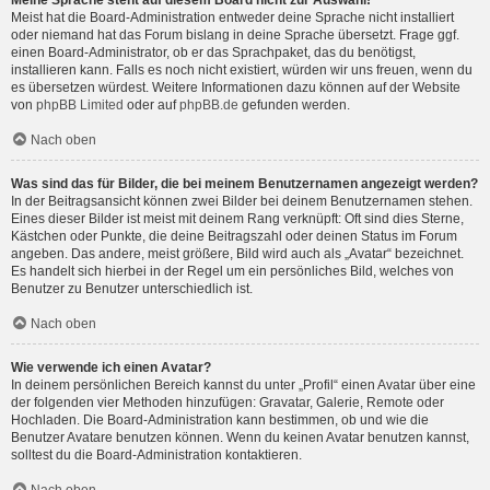
Meine Sprache steht auf diesem Board nicht zur Auswahl!
Meist hat die Board-Administration entweder deine Sprache nicht installiert
oder niemand hat das Forum bislang in deine Sprache übersetzt. Frage ggf.
einen Board-Administrator, ob er das Sprachpaket, das du benötigst,
installieren kann. Falls es noch nicht existiert, würden wir uns freuen, wenn du
es übersetzen würdest. Weitere Informationen dazu können auf der Website
von
phpBB Limited
oder auf
phpBB.de
gefunden werden.
Nach oben
Was sind das für Bilder, die bei meinem Benutzernamen angezeigt werden?
In der Beitragsansicht können zwei Bilder bei deinem Benutzernamen stehen.
Eines dieser Bilder ist meist mit deinem Rang verknüpft: Oft sind dies Sterne,
Kästchen oder Punkte, die deine Beitragszahl oder deinen Status im Forum
angeben. Das andere, meist größere, Bild wird auch als „Avatar“ bezeichnet.
Es handelt sich hierbei in der Regel um ein persönliches Bild, welches von
Benutzer zu Benutzer unterschiedlich ist.
Nach oben
Wie verwende ich einen Avatar?
In deinem persönlichen Bereich kannst du unter „Profil“ einen Avatar über eine
der folgenden vier Methoden hinzufügen: Gravatar, Galerie, Remote oder
Hochladen. Die Board-Administration kann bestimmen, ob und wie die
Benutzer Avatare benutzen können. Wenn du keinen Avatar benutzen kannst,
solltest du die Board-Administration kontaktieren.