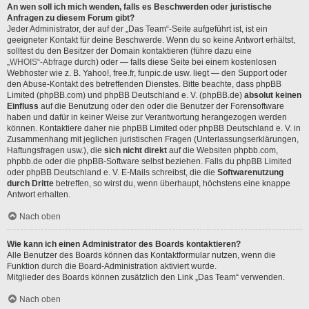
An wen soll ich mich wenden, falls es Beschwerden oder juristische
Anfragen zu diesem Forum gibt?
Jeder Administrator, der auf der „Das Team“-Seite aufgeführt ist, ist ein
geeigneter Kontakt für deine Beschwerde. Wenn du so keine Antwort erhältst,
solltest du den Besitzer der Domain kontaktieren (führe dazu eine
„WHOIS“-Abfrage
durch) oder — falls diese Seite bei einem kostenlosen
Webhoster wie z. B. Yahoo!, free.fr, funpic.de usw. liegt — den Support oder
den Abuse-Kontakt des betreffenden Dienstes. Bitte beachte, dass phpBB
Limited (phpBB.com) und phpBB Deutschland e. V. (phpBB.de)
absolut keinen
Einfluss
auf die Benutzung oder den oder die Benutzer der Forensoftware
haben und dafür in keiner Weise zur Verantwortung herangezogen werden
können. Kontaktiere daher nie phpBB Limited oder phpBB Deutschland e. V. in
Zusammenhang mit jeglichen juristischen Fragen (Unterlassungserklärungen,
Haftungsfragen usw.), die
sich nicht direkt
auf die Websiten phpbb.com,
phpbb.de oder die phpBB-Software selbst beziehen. Falls du phpBB Limited
oder phpBB Deutschland e. V. E-Mails schreibst, die die
Softwarenutzung
durch Dritte
betreffen, so wirst du, wenn überhaupt, höchstens eine knappe
Antwort erhalten.
Nach oben
Wie kann ich einen Administrator des Boards kontaktieren?
Alle Benutzer des Boards können das Kontaktformular nutzen, wenn die
Funktion durch die Board-Administration aktiviert wurde.
Mitglieder des Boards können zusätzlich den Link „Das Team“ verwenden.
Nach oben