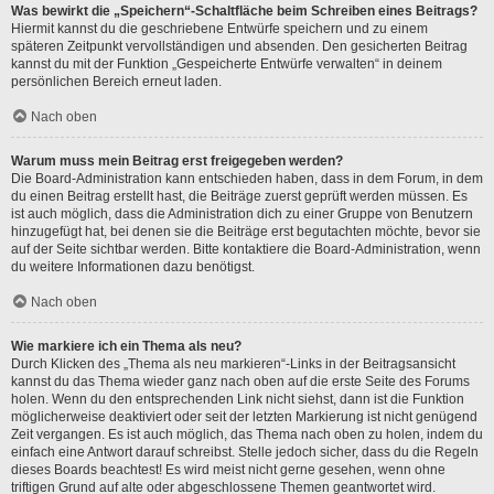
Was bewirkt die „Speichern“-Schaltfläche beim Schreiben eines Beitrags?
Hiermit kannst du die geschriebene Entwürfe speichern und zu einem
späteren Zeitpunkt vervollständigen und absenden. Den gesicherten Beitrag
kannst du mit der Funktion „Gespeicherte Entwürfe verwalten“ in deinem
persönlichen Bereich erneut laden.
Nach oben
Warum muss mein Beitrag erst freigegeben werden?
Die Board-Administration kann entschieden haben, dass in dem Forum, in dem
du einen Beitrag erstellt hast, die Beiträge zuerst geprüft werden müssen. Es
ist auch möglich, dass die Administration dich zu einer Gruppe von Benutzern
hinzugefügt hat, bei denen sie die Beiträge erst begutachten möchte, bevor sie
auf der Seite sichtbar werden. Bitte kontaktiere die Board-Administration, wenn
du weitere Informationen dazu benötigst.
Nach oben
Wie markiere ich ein Thema als neu?
Durch Klicken des „Thema als neu markieren“-Links in der Beitragsansicht
kannst du das Thema wieder ganz nach oben auf die erste Seite des Forums
holen. Wenn du den entsprechenden Link nicht siehst, dann ist die Funktion
möglicherweise deaktiviert oder seit der letzten Markierung ist nicht genügend
Zeit vergangen. Es ist auch möglich, das Thema nach oben zu holen, indem du
einfach eine Antwort darauf schreibst. Stelle jedoch sicher, dass du die Regeln
dieses Boards beachtest! Es wird meist nicht gerne gesehen, wenn ohne
triftigen Grund auf alte oder abgeschlossene Themen geantwortet wird.