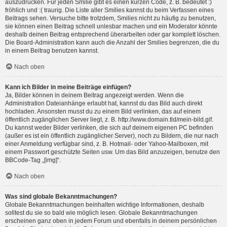
auszudrücken. Für jeden Smilie gibt es einen kurzen Code, z. B. bedeutet :)
fröhlich und :( traurig. Die Liste aller Smilies kannst du beim Verfassen eines
Beitrags sehen. Versuche bitte trotzdem, Smilies nicht zu häufig zu benutzen,
sie können einen Beitrag schnell unlesbar machen und ein Moderator könnte
deshalb deinen Beitrag entsprechend überarbeiten oder gar komplett löschen.
Die Board-Administration kann auch die Anzahl der Smilies begrenzen, die du
in einem Beitrag benutzen kannst.
Nach oben
Kann ich Bilder in meine Beiträge einfügen?
Ja, Bilder können in deinem Beitrag angezeigt werden. Wenn die
Administration Dateianhänge erlaubt hat, kannst du das Bild auch direkt
hochladen. Ansonsten musst du zu einem Bild verlinken, das auf einem
öffentlich zugänglichen Server liegt, z. B. http://www.domain.tld/mein-bild.gif.
Du kannst weder Bilder verlinken, die sich auf deinem eigenen PC befinden
(außer es ist ein öffentlich zugänglicher Server), noch zu Bildern, die nur nach
einer Anmeldung verfügbar sind, z. B. Hotmail- oder Yahoo-Mailboxen, mit
einem Passwort geschützte Seiten usw. Um das Bild anzuzeigen, benutze den
BBCode-Tag „[img]“.
Nach oben
Was sind globale Bekanntmachungen?
Globale Bekanntmachungen beinhalten wichtige Informationen, deshalb
solltest du sie so bald wie möglich lesen. Globale Bekanntmachungen
erscheinen ganz oben in jedem Forum und ebenfalls in deinem persönlichen