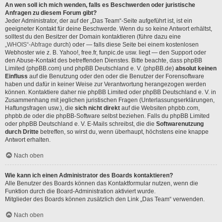
An wen soll ich mich wenden, falls es Beschwerden oder juristische
Anfragen zu diesem Forum gibt?
Jeder Administrator, der auf der „Das Team“-Seite aufgeführt ist, ist ein
geeigneter Kontakt für deine Beschwerde. Wenn du so keine Antwort erhältst,
solltest du den Besitzer der Domain kontaktieren (führe dazu eine
„WHOIS“-Abfrage
durch) oder — falls diese Seite bei einem kostenlosen
Webhoster wie z. B. Yahoo!, free.fr, funpic.de usw. liegt — den Support oder
den Abuse-Kontakt des betreffenden Dienstes. Bitte beachte, dass phpBB
Limited (phpBB.com) und phpBB Deutschland e. V. (phpBB.de)
absolut keinen
Einfluss
auf die Benutzung oder den oder die Benutzer der Forensoftware
haben und dafür in keiner Weise zur Verantwortung herangezogen werden
können. Kontaktiere daher nie phpBB Limited oder phpBB Deutschland e. V. in
Zusammenhang mit jeglichen juristischen Fragen (Unterlassungserklärungen,
Haftungsfragen usw.), die
sich nicht direkt
auf die Websiten phpbb.com,
phpbb.de oder die phpBB-Software selbst beziehen. Falls du phpBB Limited
oder phpBB Deutschland e. V. E-Mails schreibst, die die
Softwarenutzung
durch Dritte
betreffen, so wirst du, wenn überhaupt, höchstens eine knappe
Antwort erhalten.
Nach oben
Wie kann ich einen Administrator des Boards kontaktieren?
Alle Benutzer des Boards können das Kontaktformular nutzen, wenn die
Funktion durch die Board-Administration aktiviert wurde.
Mitglieder des Boards können zusätzlich den Link „Das Team“ verwenden.
Nach oben