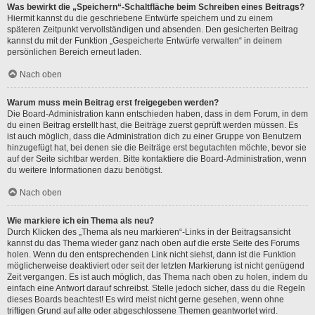
Was bewirkt die „Speichern“-Schaltfläche beim Schreiben eines Beitrags?
Hiermit kannst du die geschriebene Entwürfe speichern und zu einem
späteren Zeitpunkt vervollständigen und absenden. Den gesicherten Beitrag
kannst du mit der Funktion „Gespeicherte Entwürfe verwalten“ in deinem
persönlichen Bereich erneut laden.
Nach oben
Warum muss mein Beitrag erst freigegeben werden?
Die Board-Administration kann entschieden haben, dass in dem Forum, in dem
du einen Beitrag erstellt hast, die Beiträge zuerst geprüft werden müssen. Es
ist auch möglich, dass die Administration dich zu einer Gruppe von Benutzern
hinzugefügt hat, bei denen sie die Beiträge erst begutachten möchte, bevor sie
auf der Seite sichtbar werden. Bitte kontaktiere die Board-Administration, wenn
du weitere Informationen dazu benötigst.
Nach oben
Wie markiere ich ein Thema als neu?
Durch Klicken des „Thema als neu markieren“-Links in der Beitragsansicht
kannst du das Thema wieder ganz nach oben auf die erste Seite des Forums
holen. Wenn du den entsprechenden Link nicht siehst, dann ist die Funktion
möglicherweise deaktiviert oder seit der letzten Markierung ist nicht genügend
Zeit vergangen. Es ist auch möglich, das Thema nach oben zu holen, indem du
einfach eine Antwort darauf schreibst. Stelle jedoch sicher, dass du die Regeln
dieses Boards beachtest! Es wird meist nicht gerne gesehen, wenn ohne
triftigen Grund auf alte oder abgeschlossene Themen geantwortet wird.