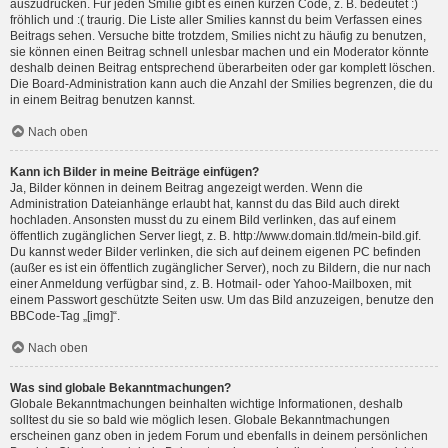
auszudrücken. Für jeden Smilie gibt es einen kurzen Code, z. B. bedeutet :)
fröhlich und :( traurig. Die Liste aller Smilies kannst du beim Verfassen eines
Beitrags sehen. Versuche bitte trotzdem, Smilies nicht zu häufig zu benutzen,
sie können einen Beitrag schnell unlesbar machen und ein Moderator könnte
deshalb deinen Beitrag entsprechend überarbeiten oder gar komplett löschen.
Die Board-Administration kann auch die Anzahl der Smilies begrenzen, die du
in einem Beitrag benutzen kannst.
Nach oben
Kann ich Bilder in meine Beiträge einfügen?
Ja, Bilder können in deinem Beitrag angezeigt werden. Wenn die
Administration Dateianhänge erlaubt hat, kannst du das Bild auch direkt
hochladen. Ansonsten musst du zu einem Bild verlinken, das auf einem
öffentlich zugänglichen Server liegt, z. B. http://www.domain.tld/mein-bild.gif.
Du kannst weder Bilder verlinken, die sich auf deinem eigenen PC befinden
(außer es ist ein öffentlich zugänglicher Server), noch zu Bildern, die nur nach
einer Anmeldung verfügbar sind, z. B. Hotmail- oder Yahoo-Mailboxen, mit
einem Passwort geschützte Seiten usw. Um das Bild anzuzeigen, benutze den
BBCode-Tag „[img]“.
Nach oben
Was sind globale Bekanntmachungen?
Globale Bekanntmachungen beinhalten wichtige Informationen, deshalb
solltest du sie so bald wie möglich lesen. Globale Bekanntmachungen
erscheinen ganz oben in jedem Forum und ebenfalls in deinem persönlichen