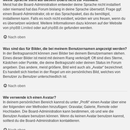
Meine Sprache steht auf diesem Board nicht zur Auswahl!
Meist hat die Board-Administration entweder deine Sprache nicht installiert
oder niemand hat das Forum bislang in deine Sprache übersetzt. Frage ggf.
einen Board-Administrator, ob er das Sprachpaket, das du benötigst,
installieren kann. Falls es noch nicht existiert, würden wir uns freuen, wenn du
es übersetzen würdest. Weitere Informationen dazu können auf der Website
von
phpBB Limited
oder auf
phpBB.de
gefunden werden.
Nach oben
Was sind das für Bilder, die bei meinem Benutzernamen angezeigt werden?
In der Beitragsansicht können zwei Bilder bei deinem Benutzernamen stehen.
Eines dieser Bilder ist meist mit deinem Rang verknüpft: Oft sind dies Sterne,
Kästchen oder Punkte, die deine Beitragszahl oder deinen Status im Forum
angeben. Das andere, meist größere, Bild wird auch als „Avatar“ bezeichnet.
Es handelt sich hierbei in der Regel um ein persönliches Bild, welches von
Benutzer zu Benutzer unterschiedlich ist.
Nach oben
Wie verwende ich einen Avatar?
In deinem persönlichen Bereich kannst du unter „Profil“ einen Avatar über eine
der folgenden vier Methoden hinzufügen: Gravatar, Galerie, Remote oder
Hochladen. Die Board-Administration kann bestimmen, ob und wie die
Benutzer Avatare benutzen können. Wenn du keinen Avatar benutzen kannst,
solltest du die Board-Administration kontaktieren.