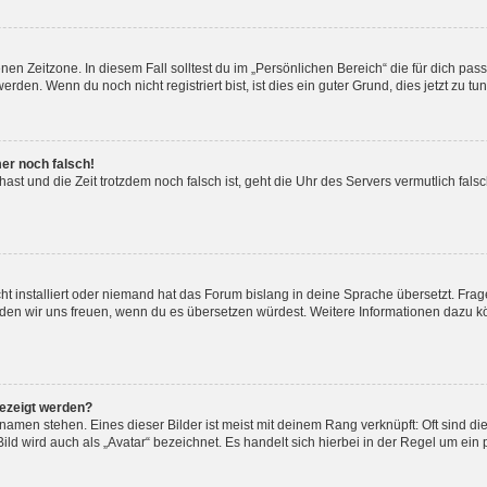
en Zeitzone. In diesem Fall solltest du im „Persönlichen Bereich“ die für dich passe
den. Wenn du noch nicht registriert bist, ist dies ein guter Grund, dies jetzt zu tun
mer noch falsch!
t hast und die Zeit trotzdem noch falsch ist, geht die Uhr des Servers vermutlich fal
t installiert oder niemand hat das Forum bislang in deine Sprache übersetzt. Frag
, würden wir uns freuen, wenn du es übersetzen würdest. Weitere Informationen dazu
gezeigt werden?
amen stehen. Eines dieser Bilder ist meist mit deinem Rang verknüpft: Oft sind di
ld wird auch als „Avatar“ bezeichnet. Es handelt sich hierbei in der Regel um ein