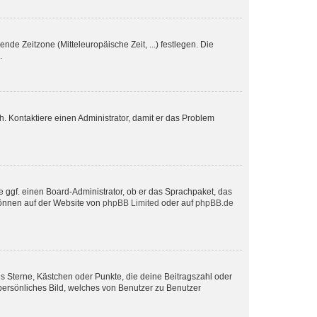
nde Zeitzone (Mitteleuropäische Zeit, ...) festlegen. Die
.
sch. Kontaktiere einen Administrator, damit er das Problem
e ggf. einen Board-Administrator, ob er das Sprachpaket, das
 können auf der Website von
phpBB Limited
oder auf
phpBB.de
es Sterne, Kästchen oder Punkte, die deine Beitragszahl oder
 persönliches Bild, welches von Benutzer zu Benutzer