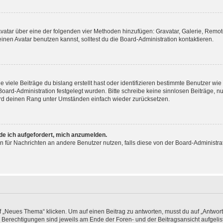
 Avatar über eine der folgenden vier Methoden hinzufügen: Gravatar, Galerie, Rem
en Avatar benutzen kannst, solltest du die Board-Administration kontaktieren.
viele Beiträge du bislang erstellt hast oder identifizieren bestimmte Benutzer w
 Board-Administration festgelegt wurden. Bitte schreibe keine sinnlosen Beiträge
wird deinen Rang unter Umständen einfach wieder zurücksetzen.
rde ich aufgefordert, mich anzumelden.
ion für Nachrichten an andere Benutzer nutzen, falls diese von der Board-Administ
„Neues Thema“ klicken. Um auf einen Beitrag zu antworten, musst du auf „Antworte
e Berechtigungen sind jeweils am Ende der Foren- und der Beitragsansicht aufgeliste