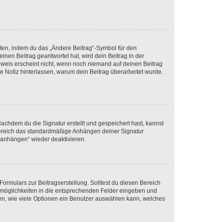
iten, indem du das „Ändere Beitrag“-Symbol für den
inen Beitrag geantwortet hat, wird dein Beitrag in der
nweis erscheint nicht, wenn noch niemand auf deinen Beitrag
ne Notiz hinterlassen, warum dein Beitrag überarbeitet wurde.
chdem du die Signatur erstellt und gespeichert hast, kannst
Bereich das standardmäßige Anhängen deiner Signatur
r anhängen“ wieder deaktivieren.
ormulars zur Beitragserstellung. Solltest du diesen Bereich
rtmöglichkeiten in die entsprechenden Felder eingeben und
egen, wie viele Optionen ein Benutzer auswählen kann, welches