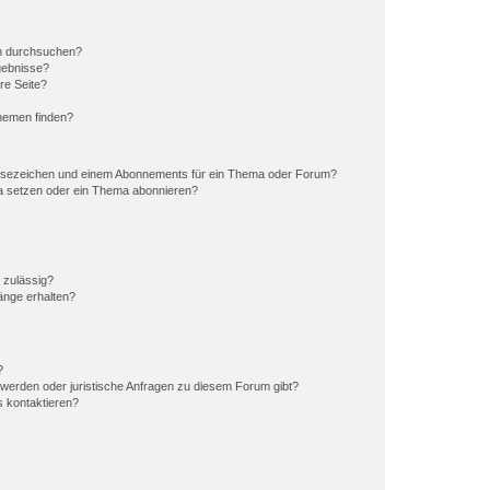
en durchsuchen?
gebnisse?
re Seite?
hemen finden?
esezeichen und einem Abonnements für ein Thema oder Forum?
a setzen oder ein Thema abonnieren?
 zulässig?
hänge erhalten?
?
hwerden oder juristische Anfragen zu diesem Forum gibt?
s kontaktieren?