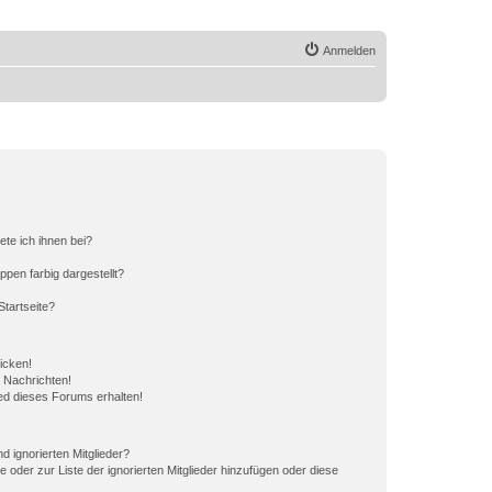
Anmelden
ete ich ihnen bei?
en farbig dargestellt?
tartseite?
icken!
 Nachrichten!
ed dieses Forums erhalten!
d ignorierten Mitglieder?
e oder zur Liste der ignorierten Mitglieder hinzufügen oder diese