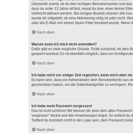
Überprüfe zuerst, ob du den richtigen Benutzernamen und das
dass du unter 13 Jahre alt bist, musst du bzw. einer deiner El
vielleicht aktiviert werden. Bei einigen Boards müssen alle ne
wurde dir mitgeteilt, ob eine Aktivierung nötig ist oder nicht
oder die E-Mail von einem Spam-Filter blockiert wurde. Wenn du
Nach oben
Warum kann ich mich nicht anmelden?
Dafür gibt es viele mögliche Gründe. Prüfe zunächst, ob dein 
gesperrt wurdest. Es ist ebenfalls möglich, dass ein Konfigurat
Nach oben
Ich habe mich vor einiger Zeit registriert, kann mich aber n
Es kann sein, dass ein Administrator dein Benutzerkonto aus v
geschrieben haben, um die Datenbankgröße zu verringern. Regis
Nach oben
Ich habe mein Passwort vergessen!
Das ist nicht schlimm! Wir können dir zwar dein altes Passwort
vergessen“ klickst und den Anweisungen folgst. So solltest du
Solltest du trotzdem nicht in der Lage sein, dein Passwort zur
Nach oben