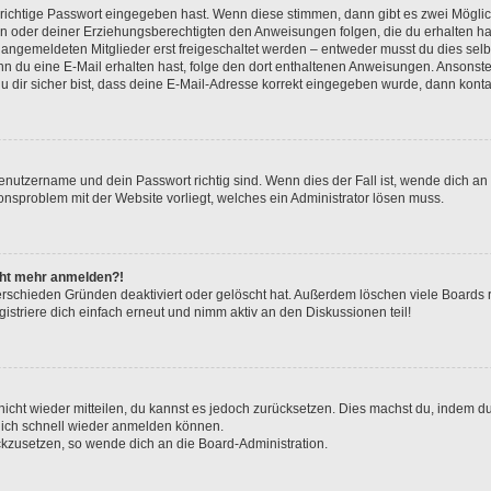
 richtige Passwort eingegeben hast. Wenn diese stimmen, dann gibt es zwei Mögl
tern oder deiner Erziehungsberechtigten den Anweisungen folgen, die du erhalten ha
u angemeldeten Mitglieder erst freigeschaltet werden – entweder musst du dies selbs
. Wenn du eine E-Mail erhalten hast, folge den dort enthaltenen Anweisungen. Ansons
 dir sicher bist, dass deine E-Mail-Adresse korrekt eingegeben wurde, dann kontak
Benutzername und dein Passwort richtig sind. Wenn dies der Fall ist, wende dich a
ionsproblem mit der Website vorliegt, welches ein Administrator lösen muss.
icht mehr anmelden?!
erschieden Gründen deaktiviert oder gelöscht hat. Außerdem löschen viele Boards r
triere dich einfach erneut und nimm aktiv an den Diskussionen teil!
 nicht wieder mitteilen, du kannst es jedoch zurücksetzen. Dies machst du, indem 
 dich schnell wieder anmelden können.
ückzusetzen, so wende dich an die Board-Administration.