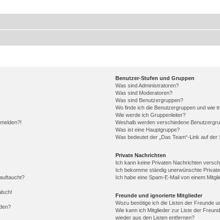
Benutzer-Stufen und Gruppen
Was sind Administratoren?
Was sind Moderatoren?
Was sind Benutzergruppen?
Wo finde ich die Benutzergruppen und wie tr
Wie werde ich Gruppenleiter?
anmelden?!
Weshalb werden verschiedene Benutzergrupp
Was ist eine Hauptgruppe?
Was bedeutet der „Das Team“-Link auf der S
Private Nachrichten
Ich kann keine Privaten Nachrichten versch
Ich bekomme ständig unerwünschte Private
auftaucht?
Ich habe eine Spam-E-Mail von einem Mitgli
alsch!
Freunde und ignorierte Mitglieder
Wozu benötige ich die Listen der Freunde un
rden?
Wie kann ich Mitglieder zur Liste der Freund
wieder aus den Listen entfernen?