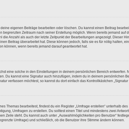
r deine eigenen Beiträge bearbeiten oder löschen. Du kannst einen Beitrag bearbe
inen begrenzten Zeitraum nach seiner Erstellung möglich. Wenn bereits jemand auf de
 die Anzahl als auch der letzte Zeitpunkt der Bearbeitungen angezeigt. Dieser Hi
en Beitrag überarbeitet hat. Diese können jedoch, falls sie es für nötig halten, ei
hen können, wenn bereits jemand darauf geantwortet hat.
st eine solche in den Einstellungen in deinem persönlichen Bereich entwerfen. Na
eren. Du kannst eine Signatur auch hinzufügen, indem du in deinem persönlichen 
atur verfassen möchtest, so kannst du dort einfach das Kontrollkästchen „Signatu
s Themas bearbeitest, findest du ein Register „Umfrage erstellen“ unterhalb des F
htigung, Umfragen zu erstellen. Du solltest einen Titel und mindestens zwei Antwo
genen Zeile steht. Du kannst auch unter „Auswahlmöglichkeiten pro Benutzer“ festl
unbegrenzte Umfrage) und schließlich, ob die Benutzer ihre Stimme ändern können.