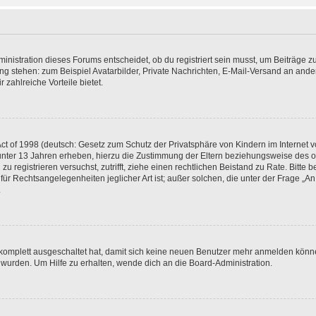
istration dieses Forums entscheidet, ob du registriert sein musst, um Beiträge zu s
ung stehen: zum Beispiel Avatarbilder, Private Nachrichten, E-Mail-Versand an ander
 zahlreiche Vorteile bietet.
t of 1998 (deutsch: Gesetz zum Schutz der Privatsphäre von Kindern im Internet vo
unter 13 Jahren erheben, hierzu die Zustimmung der Eltern beziehungsweise des o
h zu registrieren versuchst, zutrifft, ziehe einen rechtlichen Beistand zu Rate. Bit
für Rechtsangelegenheiten jeglicher Art ist; außer solchen, die unter der Frage „
.
g komplett ausgeschaltet hat, damit sich keine neuen Benutzer mehr anmelden könn
 wurden. Um Hilfe zu erhalten, wende dich an die Board-Administration.