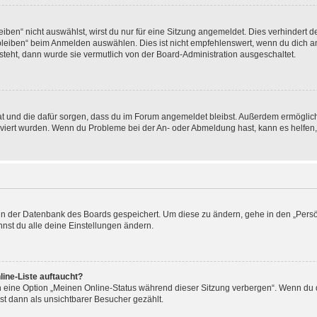
en“ nicht auswählst, wirst du nur für eine Sitzung angemeldet. Dies verhindert 
leiben“ beim Anmelden auswählen. Dies ist nicht empfehlenswert, wenn du dich an
 steht, dann wurde sie vermutlich von der Board-Administration ausgeschaltet.
 hat und die dafür sorgen, dass du im Forum angemeldet bleibst. Außerdem ermögli
tiviert wurden. Wenn du Probleme bei der An- oder Abmeldung hast, kann es helfen
n in der Datenbank des Boards gespeichert. Um diese zu ändern, gehe in den „Persö
nst du alle deine Einstellungen ändern.
ine-Liste auftaucht?
n eine Option „Meinen Online-Status während dieser Sitzung verbergen“. Wenn du d
st dann als unsichtbarer Besucher gezählt.