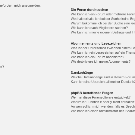
fgefordert, mich anzumelden.
Die Foren durchsuchen
Wie kann ich ein Forum oder mehrere For
Weshalb erhalte ich bei der Suche keine Er
Warum bekomme ich bei der Suche eine lee
Wie kann ich nach Mitgliedern suchen?
Wie kann ich meine eigenen Beiträge und T
Abonnements und Lesezeichen
Was ist der Unterschied zwischen einem L
Wie kann ich ein Lesezeichen auf ein Them
Wie kann ich ein Forum abonnieren?
Wie deaktiviere ich meine Abonnements?
gs?
Dateianhänge
Welche Dateianhänge sind in diesem Forum
Kann ich eine Übersicht all meiner Dateian
phpBB betreffende Fragen
Wer hat diese Forensoftware entwickelt?
Warum ist Funktion x oder y nicht enthalten
An wen soll ich mich wenden, falls es Besc
Wie kann ich einen Administrator des Board